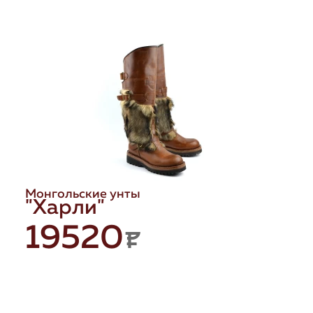
Монгольские унты
"Харли"
19520
P