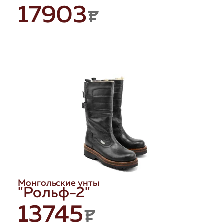
17903
P
Монгольские унты
"Рольф-2"
13745
P