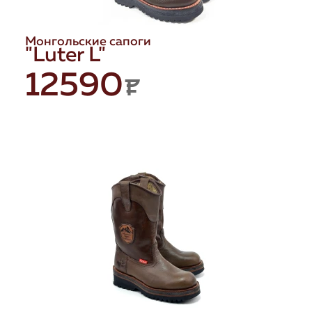
Монгольские сапоги
"Luter L"
12590
P