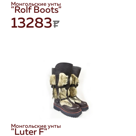
Монгольские унты
"Rolf Boots"
13283
P
Монгольские унты
"Luter F"